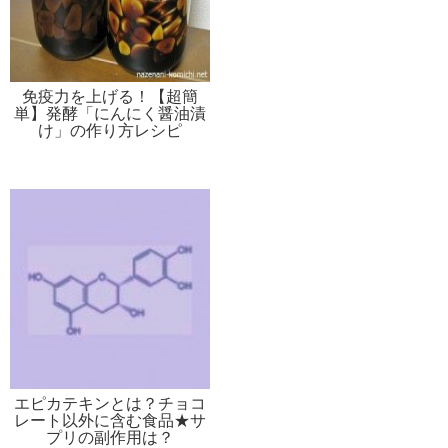
免疫力を上げる！【超簡
単】発酵「にんにく醤油漬
け」の作り方レシピ
エピカテキンとは？チョコ
レート以外に含む食品★サ
プリの副作用は？