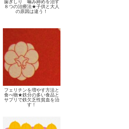
歯ぎしり 噛み締めを治す
８つの治療法★子供と大人
の原因は違う！
フェリチンを増やす方法と
食べ物★鉄分の多い食品と
サプリで鉄欠乏性貧血を治
す！