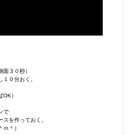
側面３０秒）
し１０分おく。
。
ばOK）
ンで
ースを作っておく。
＾ｍ＾）