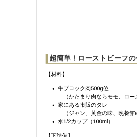
超簡単！ローストビーフの
【材料】
牛ブロック肉500g位
（かたまり肉ならモモ、ロース
家にある市販のタレ
（ジャン、黄金の味、晩餐館e
水1/2カップ（100ml）
【下準備】