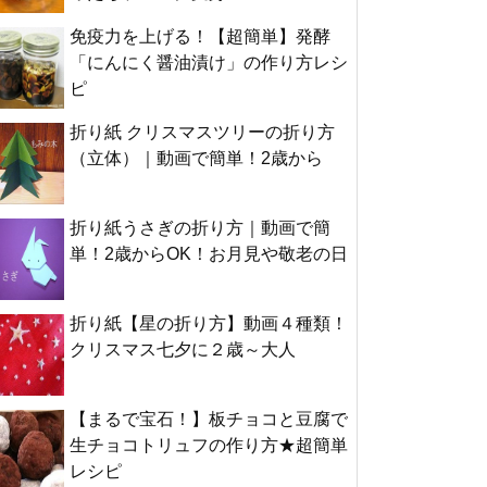
免疫力を上げる！【超簡単】発酵
「にんにく醤油漬け」の作り方レシ
ピ
折り紙 クリスマスツリーの折り方
（立体）｜動画で簡単！2歳から
折り紙うさぎの折り方｜動画で簡
単！2歳からOK！お月見や敬老の日
折り紙【星の折り方】動画４種類！
クリスマス七夕に２歳～大人
【まるで宝石！】板チョコと豆腐で
生チョコトリュフの作り方★超簡単
レシピ