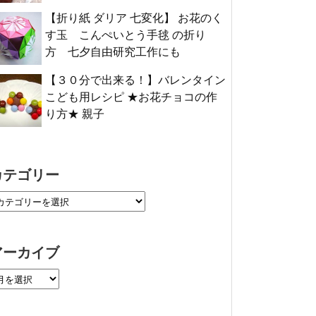
【折り紙 ダリア 七変化】 お花のく
す玉 こんぺいとう手毬 の折り
方 七夕自由研究工作にも
【３０分で出来る！】バレンタイン
こども用レシピ ★お花チョコの作
り方★ 親子
カテゴリー
アーカイブ