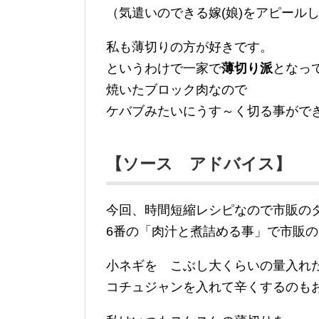
（気遣いのできる嫁(娘)をアピール
私も薄切りの方が好きです。
というわけで一家で
薄切り派
となっ
焼いたブロック肉なので
ケバブみたいにうす～く切る事がで
【ソース アドバイス】
今回、時間短縮レシピなので市販の
6番の「肉汁と煮詰める事」で市販
小ネギを こぶし大くらいの量入れ
コチュジャンを入れて辛くするのも