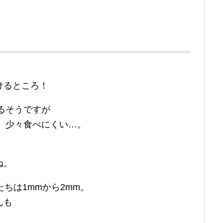
けるところ！
るそうですが
どもには、少々食べにくい…。
ね。
ちは1mmから2mm。
んも