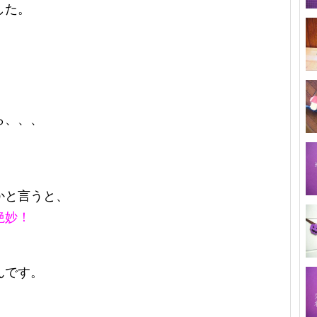
した。
ら、、、
かと言うと、
絶妙！
んです。