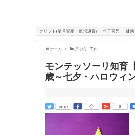
クリプト(暗号資産・仮想通貨)
年子育児
健康
ホーム
折り紙・工作
モンテッソーリ知育【
歳～七夕・ハロウィ
error
0