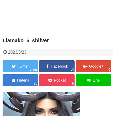
Llamako_5_shilver
2023/3/23
error
0
0