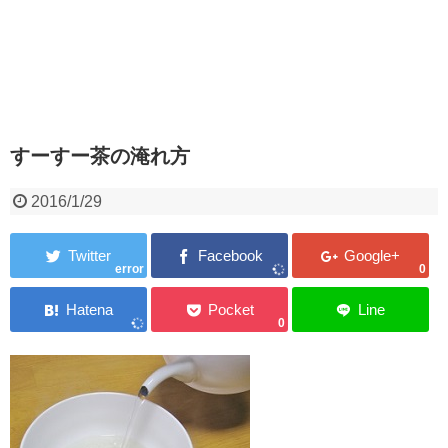
すーすー茶の淹れ方
2016/1/29
error
0
0