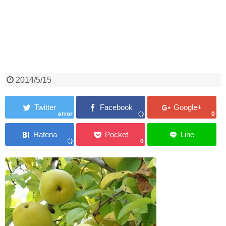
2014/5/15
error
0
0