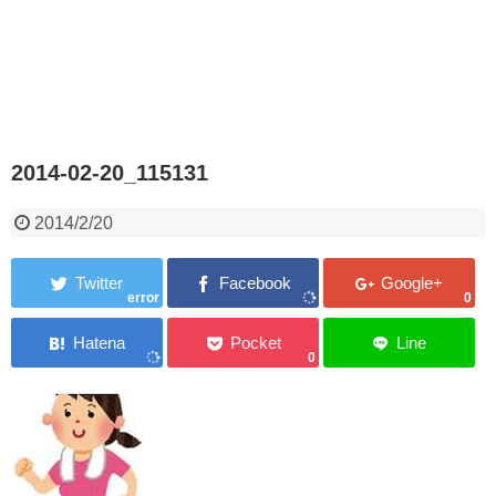
2014-02-20_115131
2014/2/20
error
0
0