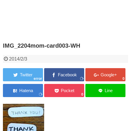
IMG_2204mom-card003-WH
2014/2/3
error
0
0