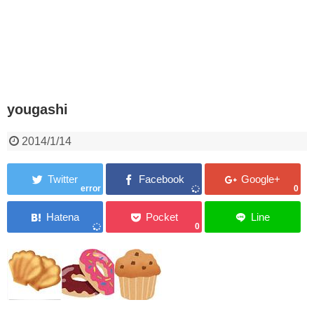
yougashi
2014/1/14
error
0
0